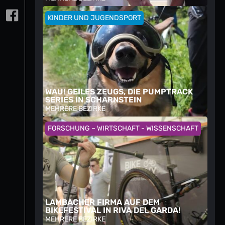
KINDER UND JUGENDSPORT
WAU! GEILES ZEUGS, DIE PUMPTRACK
SERIES IN SCHARNSTEIN
MEHRERE BEZIRKE
FORSCHUNG – WIRTSCHAFT - WISSENSCHAFT
LAMBACHER FIRMA AUF DEM
BIKEFESTIVAL IN RIVA DEL GARDA!
MEHRERE BEZIRKE