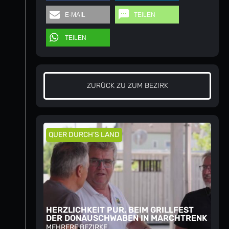
E-MAIL
TEILEN
TEILEN
ZURÜCK ZU ZUM BEZIRK
QUER DURCH’S LAND
HERZLICHKEIT PUR, BEIM GRILLFEST
DER DONAUSCHWABEN IN MARCHTRENK
MEHRERE BEZIRKE