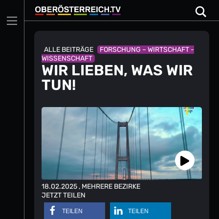
Skip
to
content
ALLE BEITRÄGE
FORSCHUNG – WIRTSCHAFT -
WISSENSCHAFT
WIR LIEBEN, WAS WIR
TUN!
18.02.2025
, MEHRERE BEZIRKE
JETZT TEILEN
TEILEN
TEILEN