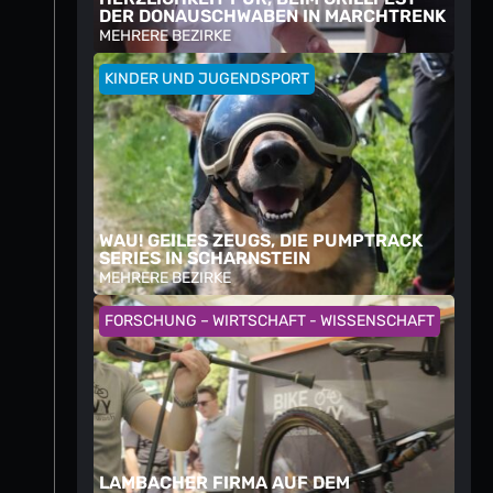
DER DONAUSCHWABEN IN MARCHTRENK
MEHRERE BEZIRKE
KINDER UND JUGENDSPORT
WAU! GEILES ZEUGS, DIE PUMPTRACK
SERIES IN SCHARNSTEIN
MEHRERE BEZIRKE
FORSCHUNG – WIRTSCHAFT - WISSENSCHAFT
LAMBACHER FIRMA AUF DEM