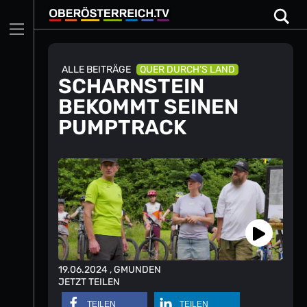
Skip
to
content
ALLE BEITRÄGE
QUER DURCH’S LAND
SCHARNSTEIN
BEKOMMT SEINEN
PUMPTRACK
19.06.2024
, GMUNDEN
JETZT TEILEN
TEILEN
TEILEN