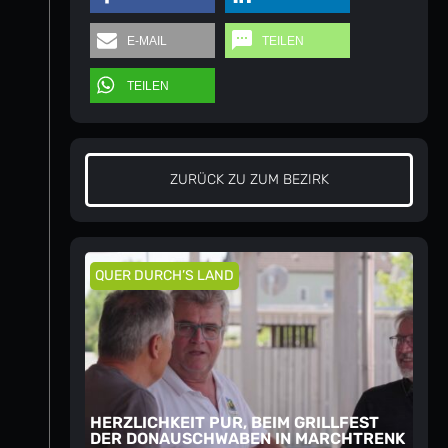
E-MAIL
TEILEN
TEILEN
ZURÜCK ZU ZUM BEZIRK
QUER DURCH’S LAND
HERZLICHKEIT PUR, BEIM GRILLFEST
DER DONAUSCHWABEN IN MARCHTRENK