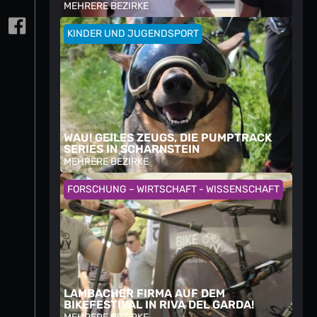
MEHRERE BEZIRKE
KINDER UND JUGENDSPORT
WAU! GEILES ZEUGS, DIE PUMPTRACK
SERIES IN SCHARNSTEIN
MEHRERE BEZIRKE
FORSCHUNG – WIRTSCHAFT - WISSENSCHAFT
LAMBACHER FIRMA AUF DEM
BIKEFESTIVAL IN RIVA DEL GARDA!