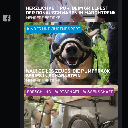
HERZLICHKEIT PUR, BEIM GRILLFEST
DER DONAUSCHWABEN IN MARCHTRENK
MEHRERE BEZIRKE
KINDER UND JUGENDSPORT
WAU! GEILES ZEUGS, DIE PUMPTRACK
SERIES IN SCHARNSTEIN
MEHRERE BEZIRKE
FORSCHUNG – WIRTSCHAFT - WISSENSCHAFT