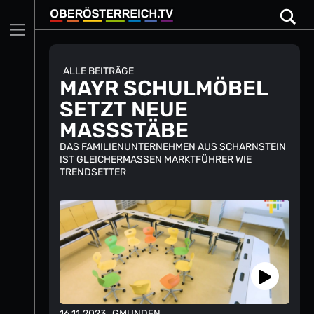
Skip
to
content
ALLE BEITRÄGE
MAYR SCHULMÖBEL
SETZT NEUE
MASSSTÄBE
DAS FAMILIENUNTERNEHMEN AUS SCHARNSTEIN
IST GLEICHERMASSEN MARKTFÜHRER WIE T
RENDSETTER
16.11.2023
, GMUNDEN