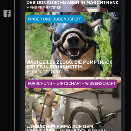
DER DONAUSCHWABEN IN MARCHTRENK
MEHRERE BEZIRKE
KINDER UND JUGENDSPORT
WAU! GEILES ZEUGS, DIE PUMPTRACK
SERIES IN SCHARNSTEIN
MEHRERE BEZIRKE
FORSCHUNG – WIRTSCHAFT - WISSENSCHAFT
LAMBACHER FIRMA AUF DEM