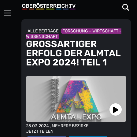
Skip
to
content
ALLE BEITRÄGE
FORSCHUNG – WIRTSCHAFT -
WISSENSCHAFT
GROSSARTIGER E
RFOLG DER ALMTAL E
XPO 2024! TEIL 1
25.03.2024
, MEHRERE BEZIRKE
JETZT TEILEN