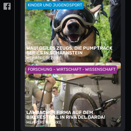
KINDER UND JUGENDSPORT
WAU! GEILES ZEUGS, DIE PUMPTRACK
SERIES IN SCHARNSTEIN
MEHRERE BEZIRKE
FORSCHUNG – WIRTSCHAFT - WISSENSCHAFT
LAMBACHER FIRMA AUF DEM
BIKEFESTIVAL IN RIVA DEL GARDA!
MEHRERE BEZIRKE