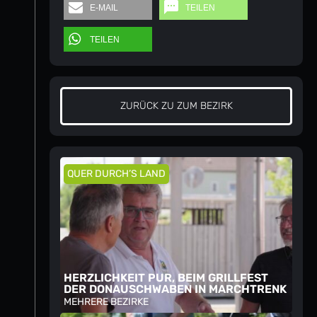
E-MAIL
TEILEN
TEILEN
ZURÜCK ZU ZUM BEZIRK
QUER DURCH’S LAND
HERZLICHKEIT PUR, BEIM GRILLFEST
DER DONAUSCHWABEN IN MARCHTRENK
MEHRERE BEZIRKE